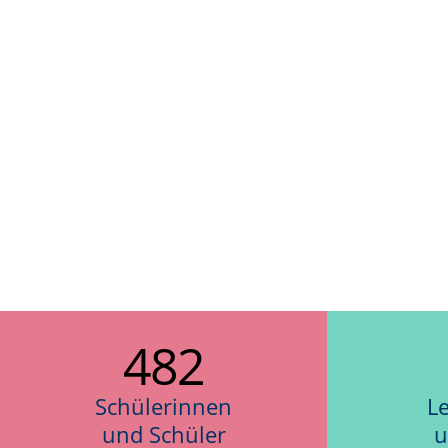
482
Schülerinnen
L
und Schüler
u