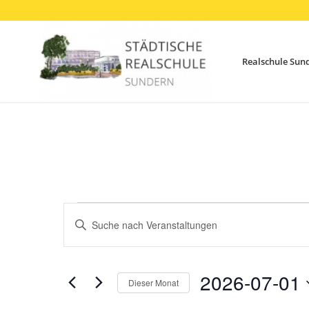
Realschule Sun
Veranstaltungen
Veranstaltungen
Bitte
Suche
Schlüsselwort
und
eingeben.
Ansichten,
Suche
2026-07-01
Dieser Monat
Navigation
nach
Datum