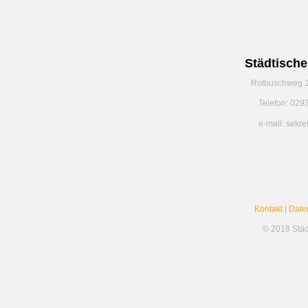
Städtisch
Rotbuschweg 2
Telefon: 029
e-mail: sekr
Kontakt
|
Date
© 2018 Stä