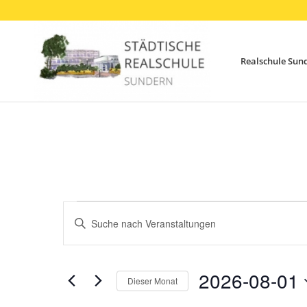
Realschule Sun
Veranstaltungen
Veranstaltungen
Bitte
Suche
Schlüsselwort
und
eingeben.
Ansichten,
Suche
2026-08-01
Dieser Monat
Navigation
nach
Datum