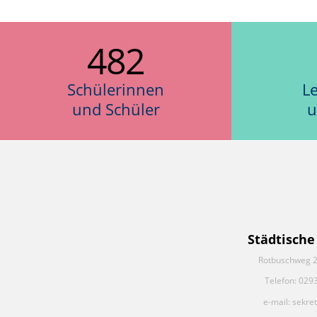
482
Schülerinnen
L
und Schüler
u
Städtische
Rotbuschweg 2
Telefon: 029
e-mail: sekre