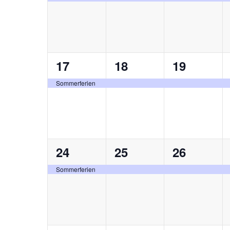
1
1
1
17
18
19
Veranstaltung,
Veranstaltung,
Veranstal
Sommerferien
1
1
1
24
25
26
Veranstaltung,
Veranstaltung,
Veranstal
Sommerferien