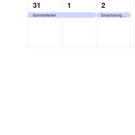
1
1
1
31
1
2
Veranstaltung,
Veranstaltung,
Veranstal
Sommerferien
Einschulung + Beginn 1. HJ