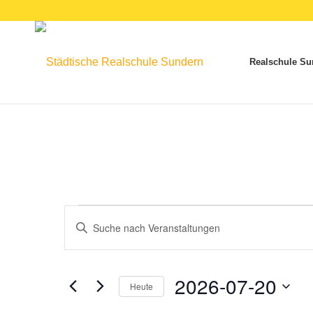
Realschule Su
Veranstaltungen
Veranstaltungen
Bitte
Suche
für
Schlüsselwort
und
eingeben.
20.
Ansichten,
Suche
2026-07-20
Heute
Juli
Navigation
nach
Datum