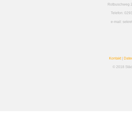
Rotbuschweg 2
Telefon: 029
e-mail: sekr
Kontakt
|
Date
© 2018 Stä