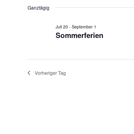
2026
Veranstaltungen
wählen.
Ganztägig
Schlüsselwort.
Juli 20
-
September 1
Sommerferien
Vorheriger Tag