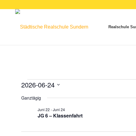
Realschule Su
Veranstaltungen
2026-06-24
für
Datum
Ganztägig
wählen.
24.
Juni 22
-
Juni 24
JG 6 – Klassenfahrt
Juni
2026