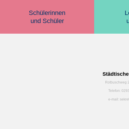
Schülerinnen
L
und Schüler
Städtisch
Rotbuschweg 2
Telefon: 029
e-mail: sekr