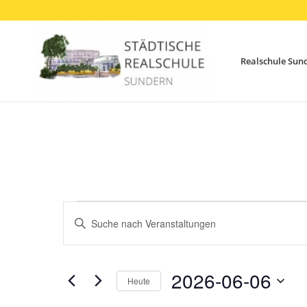
Realschule Sun
Veranstaltungen
Veranstaltungen
Bitte
Suche
für
Schlüsselwort
und
eingeben.
6.
Ansichten,
Suche
2026-06-06
Juni
Heute
Navigation
nach
Datum