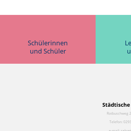
Schülerinnen
L
und Schüler
u
Städtische
Rotbuschweg 2
Telefon: 029
e-mail: sekre