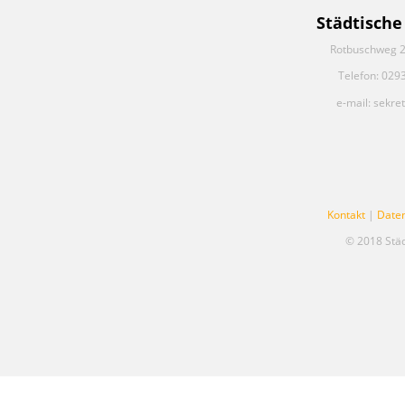
Städtische
Rotbuschweg 2
Telefon: 029
e-mail: sekre
Kontakt
|
Date
© 2018 Stä