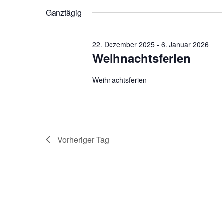
2025
Veranstaltungen
wählen.
Ganztägig
Schlüsselwort.
22. Dezember 2025
-
6. Januar 2026
Weihnachtsferien
Weihnachtsferien
Vorheriger Tag