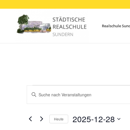
Realschule Sun
Veranstaltungen
Veranstaltungen
Bitte
Suche
für
Schlüsselwort
und
eingeben.
28.
Ansichten,
Suche
2025-12-28
Dezember
Heute
Navigation
nach
Datum