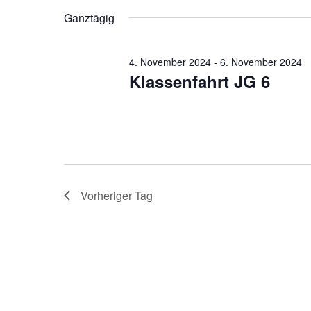
2024
Veranstaltungen
wählen.
Ganztägig
Schlüsselwort.
4. November 2024
-
6. November 2024
Klassenfahrt JG 6
Vorheriger Tag