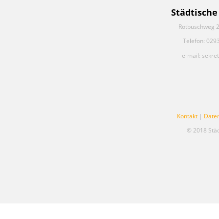
Städtische
Rotbuschweg 2
Telefon: 029
e-mail: sekre
Kontakt
|
Date
© 2018 Stä