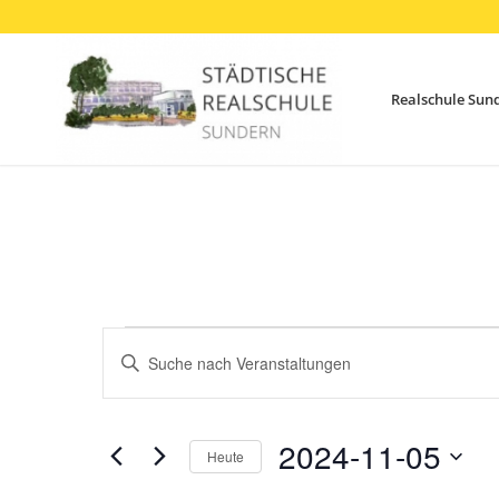
Realschule Sun
Veranstaltungen
Veranstaltungen
Bitte
Suche
für
Schlüsselwort
und
eingeben.
5.
Ansichten,
Suche
2024-11-05
November
Heute
Navigation
nach
Datum