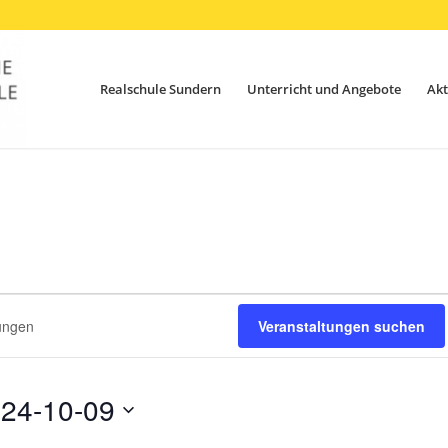
Realschule Sundern
Unterricht und Angebote
Akt
ungen
en
Veranstaltungen suchen
24-10-09
um