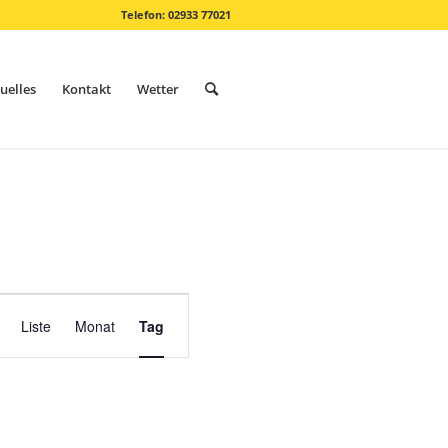
Telefon: 02933 77021
uelles
Kontakt
Wetter
Veranstaltung
Ansichten-
Liste
Monat
Tag
Navigation