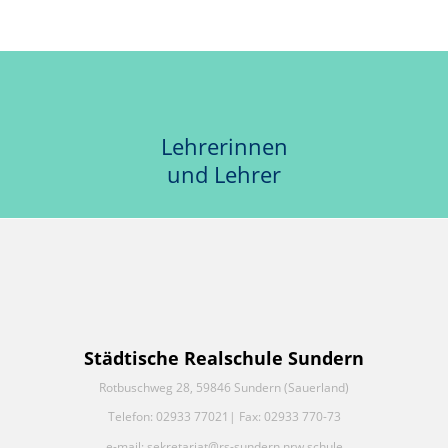
Lehrerinnen
und Lehrer
Städtische Realschule Sundern
Rotbuschweg 28, 59846 Sundern (Sauerland)
Telefon: 02933 77021| Fax: 02933 770-73
e-mail: sekretariat@rs-sundern.nrw.schule