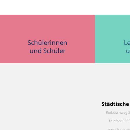
Schülerinnen
L
und Schüler
u
Städtische
Rotbuschweg 2
Telefon: 029
e-mail: sekre