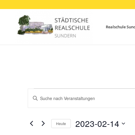
Realschule Sun
Veranstaltungen
Veranstaltungen
Bitte
Suche
für
Schlüsselwort
und
eingeben.
14.
Ansichten,
Suche
2023-02-14
Februar
Heute
Navigation
nach
Datum