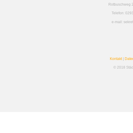
Rotbuschweg 2
Telefon: 029
e-mail: sekr
Kontakt
|
Date
© 2018 Stä