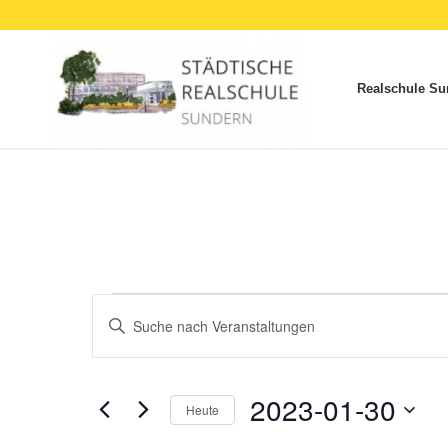
Realschule Su
Veranstaltungen
Veranstaltungen
Bitte
Suche
für
Schlüsselwort
und
eingeben.
30.
Ansichten,
Suche
2023-01-30
Heute
Januar
Navigation
nach
Datum