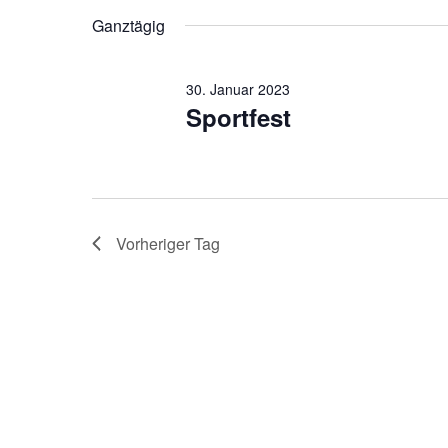
2023
Veranstaltungen
wählen.
Ganztägig
Schlüsselwort.
30. Januar 2023
Sportfest
Vorheriger Tag