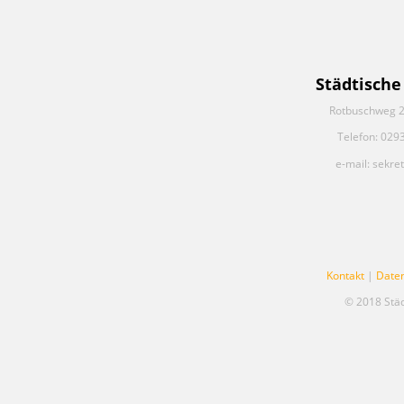
Städtische
Rotbuschweg 2
Telefon: 029
e-mail: sekre
Kontakt
|
Date
© 2018 Stä