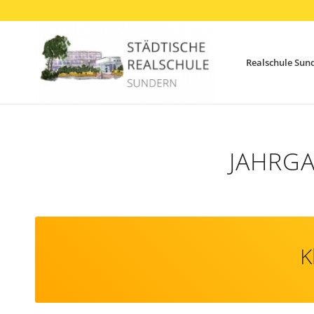
Realschule Sun
JAHRG
K