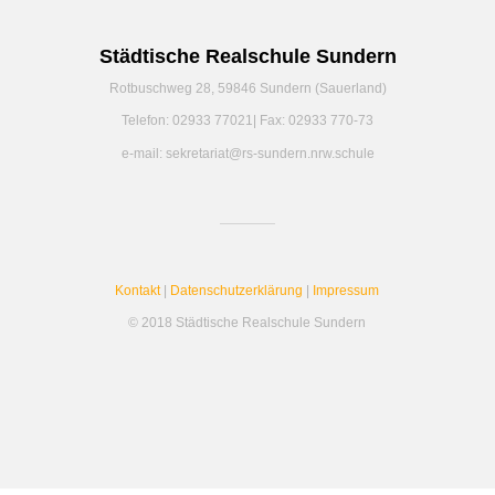
Städtische Realschule Sundern
Rotbuschweg 28, 59846 Sundern (Sauerland)
Telefon: 02933 77021| Fax: 02933 770-73
e-mail: sekretariat@rs-sundern.nrw.schule
Kontakt
|
Datenschutzerklärung
|
Impressum
© 2018 Städtische Realschule Sundern