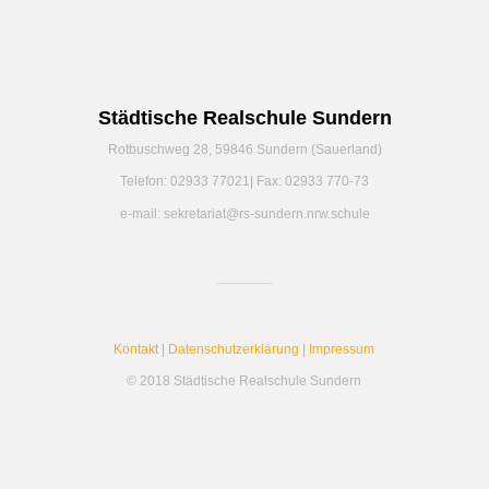
Städtische Realschule Sundern
Rotbuschweg 28, 59846 Sundern (Sauerland)
Telefon: 02933 77021| Fax: 02933 770-73
e-mail: sekretariat@rs-sundern.nrw.schule
Kontakt
|
Datenschutzerklärung
|
Impressum
© 2018 Städtische Realschule Sundern