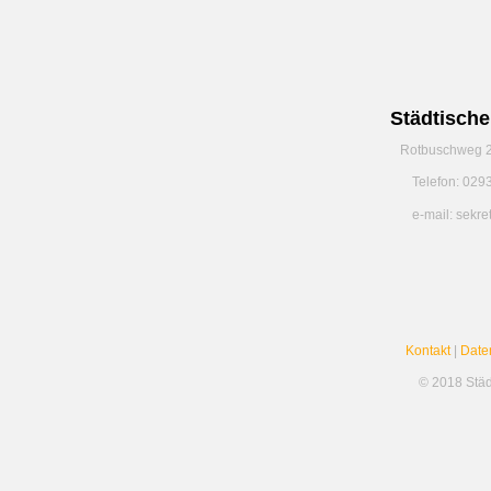
Städtisch
Rotbuschweg 2
Telefon: 029
e-mail: sekr
Kontakt
|
Date
© 2018 Stä