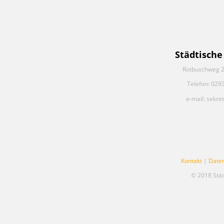
Städtische
Rotbuschweg 2
Telefon: 029
e-mail: sekre
Kontakt
|
Date
© 2018 Stä