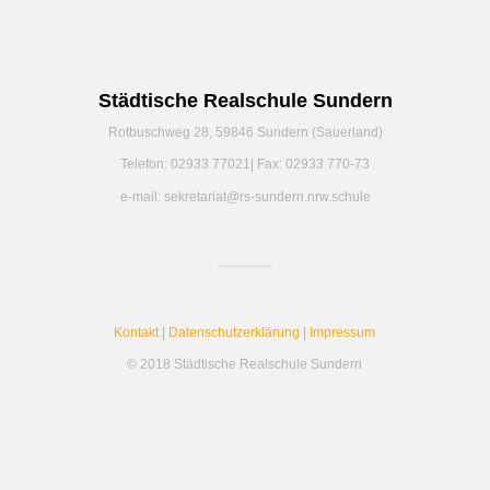
Städtische Realschule Sundern
Rotbuschweg 28, 59846 Sundern (Sauerland)
Telefon: 02933 77021| Fax: 02933 770-73
e-mail: sekretariat@rs-sundern.nrw.schule
Kontakt
|
Datenschutzerklärung
|
Impressum
© 2018 Städtische Realschule Sundern