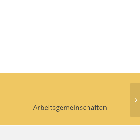
In
„F
Arbeitsgemeinschaften