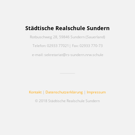
Städtische Realschule Sundern
Rotbuschweg 28, 59846 Sundern (Sauerland)
Telefon: 02933 77021| Fax: 02933 770-73
e-mail: sekretariat@rs-sundern.nrw.schule
Kontakt
|
Datenschutzerklärung
|
Impressum
© 2018 Städtische Realschule Sundern