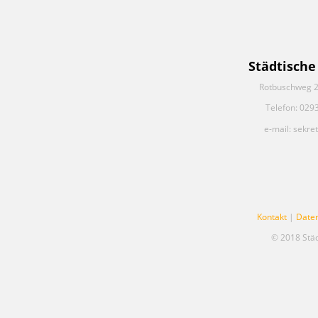
Städtische
Rotbuschweg 2
Telefon: 029
e-mail: sekre
Kontakt
|
Date
© 2018 Stä