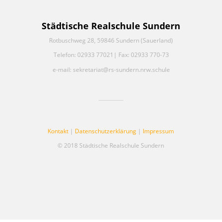
Städtische Realschule Sundern
Rotbuschweg 28, 59846 Sundern (Sauerland)
Telefon: 02933 77021| Fax: 02933 770-73
e-mail: sekretariat@rs-sundern.nrw.schule
Kontakt
|
Datenschutzerklärung
|
Impressum
© 2018 Städtische Realschule Sundern