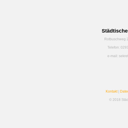
Städtisch
Rotbuschweg 2
Telefon: 029
e-mail: sekr
Kontakt
|
Date
© 2018 Stä