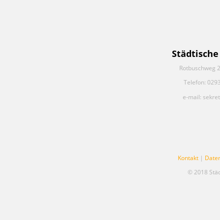
Städtische
Rotbuschweg 2
Telefon: 029
e-mail: sekre
Kontakt
|
Date
© 2018 Stä