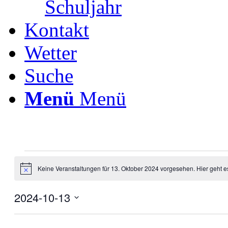
Schuljahr
Kontakt
Wetter
Suche
Menü
Menü
Veranstaltungen
Keine Veranstaltungen für 13. Oktober 2024 vorgesehen. Hier geht 
für
Hinweis
13.
2024-10-13
Oktober
Datum
2024
wählen.