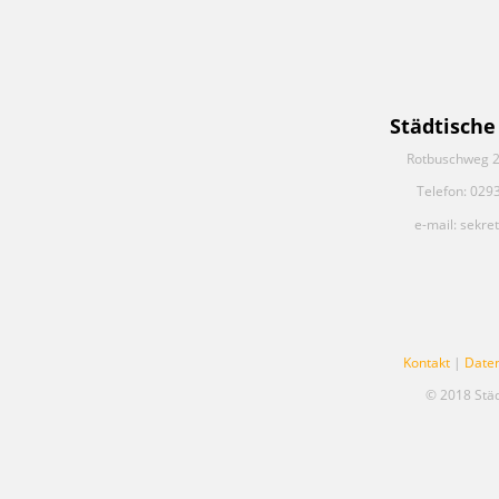
Städtische
Rotbuschweg 2
Telefon: 029
e-mail: sekre
Kontakt
|
Date
© 2018 Stä