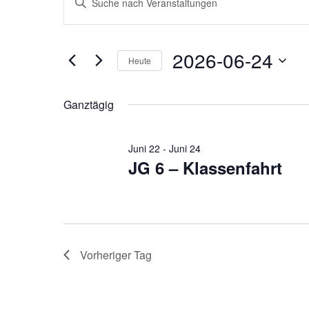
für
Suche
Schlüsselwort
24.
und
eingeben.
Juni
Ansichten,
Suche
2026-06-24
Heute
2026
Navigation
nach
Datum
Veranstaltungen
wählen.
Ganztägig
Schlüsselwort.
Juni 22
-
Juni 24
JG 6 – Klassenfahrt
Vorheriger Tag